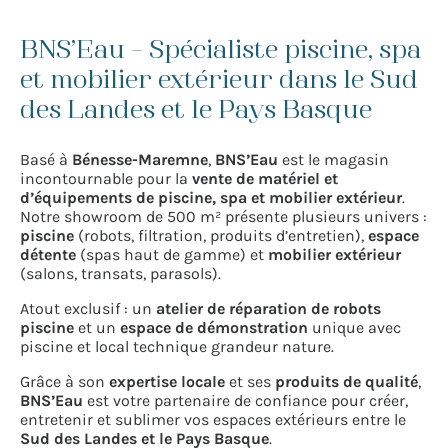
BNS’Eau – Spécialiste piscine, spa
Demande de devis
et mobilier extérieur dans le Sud
des Landes et le Pays Basque
Nos réseaux
Basé à
Bénesse-Maremne
,
BNS’Eau
est le magasin
incontournable pour la
vente de matériel et
d’équipements de piscine, spa et mobilier extérieur
.
Notre showroom de 500 m² présente plusieurs univers :
piscine
(robots, filtration, produits d’entretien),
espace
détente
(spas haut de gamme) et
mobilier extérieur
(salons, transats, parasols).
Atout exclusif : un
atelier de réparation de robots
piscine
et un
espace de démonstration
unique avec
piscine et local technique grandeur nature.
Grâce à son
expertise locale
et ses
produits de qualité
,
BNS’Eau
est votre partenaire de confiance pour créer,
entretenir et sublimer vos espaces extérieurs entre le
Sud des Landes et le Pays Basque
.