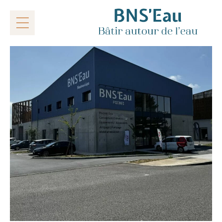
BNS'Eau
|
Le showroom
Bâtir autour de l’eau
Nos offres
Votre projet
Construction
Piscines
Traitement de l’eau
Aménagement
Notre showroom
Nos réalisations
Nous contacter